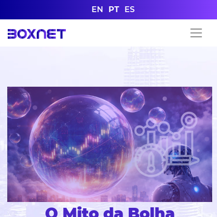
EN
PT
ES
O Mito da Bolha