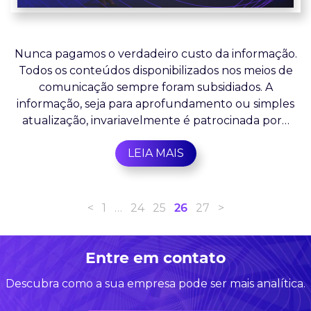
Nunca pagamos o verdadeiro custo da informação.
Todos os conteúdos disponibilizados nos meios de
comunicação sempre foram subsidiados. A
informação, seja para aprofundamento ou simples
atualização, invariavelmente é patrocinada por…
LEIA MAIS
<
1
…
24
25
26
27
>
Entre em contato
Descubra como a sua empresa pode ser mais analítica.