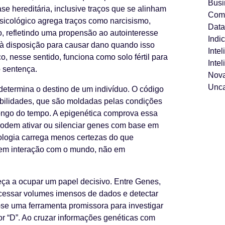
Busi
e hereditária, inclusive traços que se alinham
Com
psicológico agrega traços como narcisismo,
Data
, refletindo uma propensão ao autointeresse
Indi
 à disposição para causar dano quando isso
Intel
, nesse sentido, funciona como solo fértil para
Intel
o sentença.
Nova
Unca
determina o destino de um indivíduo. O código
bilidades, que são moldadas pelas condições
longo do tempo. A epigenética comprova essa
 podem ativar ou silenciar genes com base em
iologia carrega menos certezas do que
ta em interação com o mundo, não em
meça a ocupar um papel decisivo. Entre Genes,
essar volumes imensos de dados e detectar
a-se uma ferramenta promissora para investigar
or “D”. Ao cruzar informações genéticas com