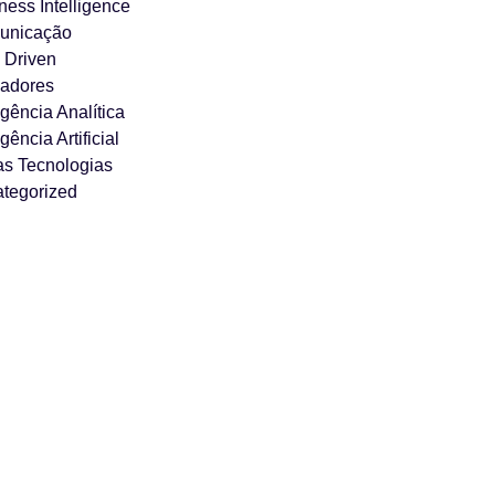
ness Intelligence
unicação
 Driven
cadores
igência Analítica
igência Artificial
s Tecnologias
tegorized