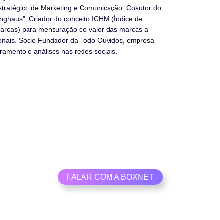
Estratégico de Marketing e Comunicação. Coautor do
inghaus". Criador do conceito ICHM (Índice de
rcas) para mensuração do valor das marcas a
ionais. Sócio Fundador da Todo Ouvidos, empresa
ramento e análises nas redes sociais.
Entre em contato
Descubra como a sua empresa pode ser mais analítica.
FALAR COM A BOXNET