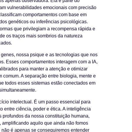
mais apenas observadora. Ela é parte do
am vulnerabilidades emocionais com precisão
e classificam comportamentos com base em
os genéticos ou inferências psicológicas.
ormas que privilegiam a recompensa rápida e
de os traços mais sombrios da natureza
cados.
s genes, nossa psique e as tecnologias que nos
s. Esses comportamentos interagem com a IA,
librados para manter a atenção e otimizar
m comum. A separação entre biologia, mente e
e todos esses sistemas estão conectados em
 simultaneamente.
cio intelectual. É um passo essencial para
entre ciência, poder e ética. A inteligência
tos profundos da nossa constituição humana,
, amplificando aquilo que ainda não fomos
õe não é apenas se conseguiremos entender