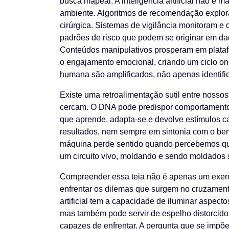
busca mapear. A inteligência artificial não é 
ambiente. Algoritmos de recomendação explor
cirúrgica. Sistemas de vigilância monitoram 
padrões de risco que podem se originar em dad
Conteúdos manipulativos prosperam em plataf
o engajamento emocional, criando um ciclo on
humana são amplificados, não apenas identifi
Existe uma retroalimentação sutil entre nosso
cercam. O DNA pode predispor comportamento
que aprende, adapta-se e devolve estímulos ca
resultados, nem sempre em sintonia com o be
máquina perde sentido quando percebemos qu
um circuito vivo, moldando e sendo moldados
Compreender essa teia não é apenas um exercí
enfrentar os dilemas que surgem no cruzamento 
artificial tem a capacidade de iluminar aspec
mas também pode servir de espelho distorcido
capazes de enfrentar. A pergunta que se imp