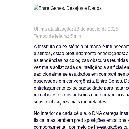
Última atualização: 13 de agosto de 2025
Tempo de leitura:
5
min
A tessitura da existência humana é intrinseca
distintos, estão profundamente entrelaçados:
as tendências psicológicas obscuras reunidas 
vez mais sofisticada da inteligência artificial
tradicionalmente estudados em compartimento
observados em convergência. Entre Genes, D
entrelaçamento exige sagacidade para notar c
reconhecer os mecanismos que operam nos bast
suas implicações mais inquietantes.
No interior de cada célula, o DNA carrega in
física, mas também predisposições emocionais
comportamental, por meio de investigações c